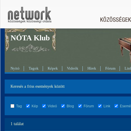
NÓTA Klub
Nyitó
Tagok
Képek
Videók
Hírek
Fórum
Lin
Keresés a friss események között
Tag
Kép
Videó
Blog
Fórum
Link
Esemé
1 találat