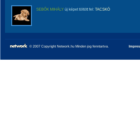
SEBŐK MIHÁLY
új képet töltött fel:
TACSKÓ
© 2007 Copyright Network.hu Minden jog fenntartva.
Impre