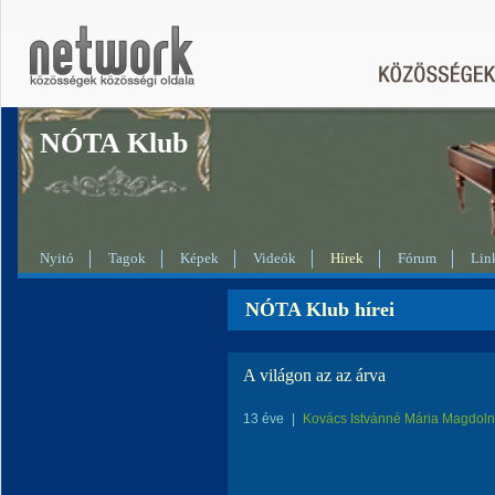
NÓTA Klub
Nyitó
Tagok
Képek
Videók
Hírek
Fórum
Lin
NÓTA Klub hírei
A világon az az árva
13 éve
|
Kovács Istvánné Mária Magdol