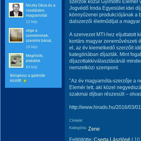
szerzők közül Gyimóthi Elemér v
Niczky Géza és a
Jogvédő Iroda Egyesület idei dí
csodálatos
könnyűzenei produkciójának a b
magyarnótái
dalszerzői életműdíjat a magya
12 kép
vége a
A szervezet MTI-hez eljuttatott k
szerelemnek,
kortárs magyar zeneművészeti é
szerelmi bánat,
16 kép
el, az év kiemelkedő szerzőit idé
kategóriában díjazták. Mint fog
Meghívók,
díjazottakkiválasztásánál minde
plakátok
nemzetközi szempont.
84 kép
Böngéssz a galériák
"Az év magyarnóta-szerzője a nó
között!
Elemér lett, aki közel negyedsz
szakmai díjban részesült – olv
http://www.hirado.hu/2016/03/01/a
Címkék:
Kategória:
Zene
Feltöltötte:
Cserta Lászlóné
|
10