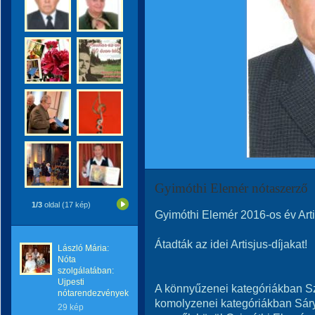
Gyimóthi Elemér nótaszerző
1/3
oldal (17 kép)
Gyimóthi Elemér 2016-os év Art
Átadták az idei Artisjus-díjakat!
László Mária:
Nóta
szolgálatában:
Ujpesti
A könnyűzenei kategóriákban S
nótarendezvények
komolyzenei kategóriákban Sáry
29 kép