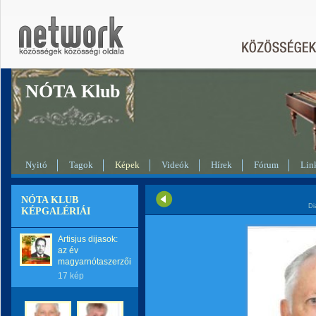
NÓTA Klub
Nyitó
Tagok
Képek
Videók
Hírek
Fórum
Lin
NÓTA KLUB
Di
KÉPGALÉRIÁI
Artisjus dijasok:
az év
magyarnótaszerzői
17 kép