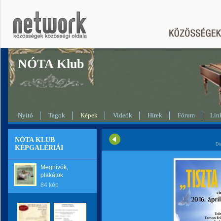
NÓTA Klub
Nyitó
Tagok
Képek
Videók
Hírek
Fórum
Lin
NÓTA KLUB
Di
KÉPGALÉRIÁI
Meghívók,
plakátok
84 kép