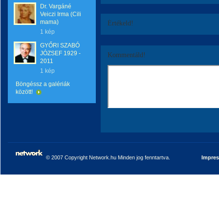
Dr. Vargáné
Veiczi Irma (Cili
mama)
Értékeld!
1 kép
GYŐRI SZABÓ
JÓZSEF 1929 -
Kommentáld!
2011
1 kép
Böngéssz a galériák
között!
© 2007 Copyright Network.hu Minden jog fenntartva.
Impre