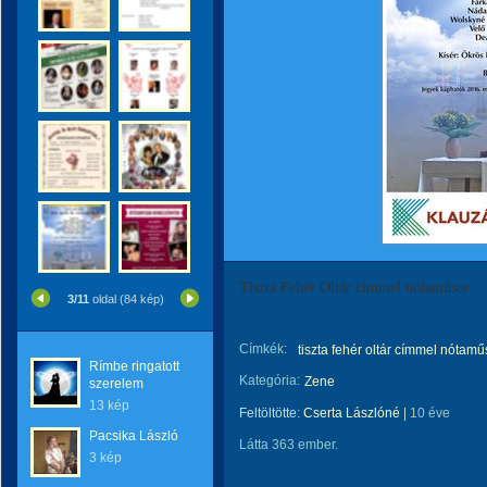
Tiszta Fehér Oltár címmel nótaműsor
3/11
oldal (84 kép)
Címkék:
tiszta fehér oltár címmel nótamű
Rímbe ringatott
Kategória:
Zene
szerelem
13 kép
Feltöltötte:
Cserta Lászlóné
|
10 éve
Pacsika László
Látta 363 ember.
3 kép