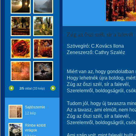
Zúg az őszi szél, sír a falevél
Szövegíró: C.Kovács Ilona
Zeneszerző: Cathry Szaléz
Miért van az, hogy gondolatban 
Hogy lehetnék újra boldog, mért
Zúg az őszi szél, sír a falevél,
2/5
oldal (33 kép)
Szerelemről, boldogságról, csók
Tudom jól, hogy új tavaszra min
Sajtószemle
Az a tavasz, ami elmúlt, nem hoz
12 kép
Zúg az őszi szél, sír a falevél,
Szerelemről, boldogságról, csók
Rímbe kötött
virágok
Ami szép volt, mint falevél hullt