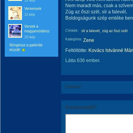
12 kép
Nem maradt más, csak a szívem
Versenyek
Zúg az őszi szél, sír a falevél,
11 kép
Boldogságunk szép emléke benn
Versek a
Címkék:
sír a falevél
zúg az őszi szél
magyarnótához
20 kép
Kategória:
Zene
Böngéssz a galériák
Feltöltötte:
Kovács Istvánné Már
között!
Látta 636 ember.
Értékeld!
Kommentáld!