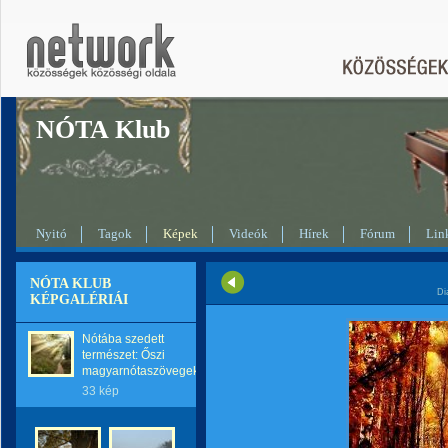
NÓTA Klub
Nyitó
Tagok
Képek
Videók
Hírek
Fórum
Lin
NÓTA KLUB
Di
KÉPGALÉRIÁI
Nótába szedett
természet: Őszi
magyarnótaszövegek
33 kép