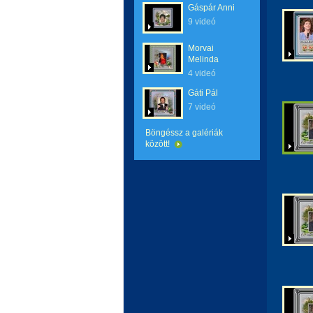
Gáspár Anni
9 videó
Morvai
Melinda
4 videó
Gáti Pál
7 videó
Böngéssz a galériák
között!