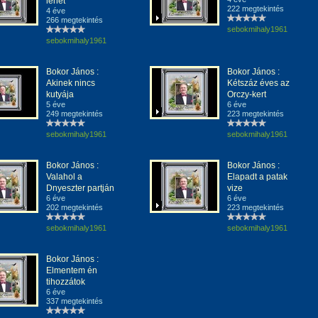
lehet
222 megtekintés
4 éve
266 megtekintés
sebokmihaly1961
sebokmihaly1961
Bokor János :
Bokor János :
Akinek nincs
Kétszáz éves az
kutyája
Orczy-kert
5 éve
6 éve
249 megtekintés
223 megtekintés
sebokmihaly1961
sebokmihaly1961
Bokor János :
Bokor János :
Valahol a
Elapadt a patak
Dnyeszter partján
vize
6 éve
6 éve
202 megtekintés
223 megtekintés
sebokmihaly1961
sebokmihaly1961
Bokor János :
Elmentem én
tihozzátok
6 éve
337 megtekintés