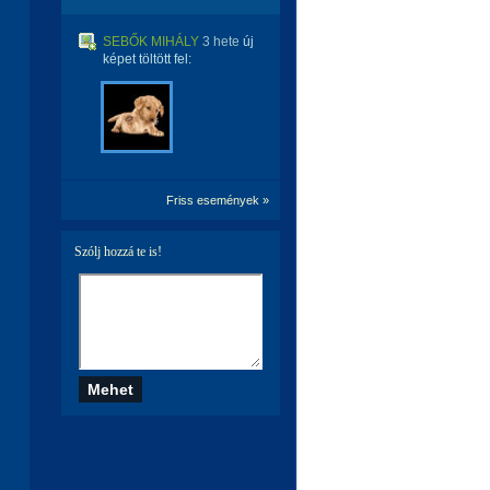
SEBŐK MIHÁLY
3 hete
új
képet töltött fel:
Friss események »
Szólj hozzá te is!