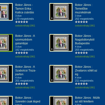
Bokor János -
Bokor János :
Tamon Erika :
Temetőbe
Katica csárdás
muzsikálnak
3 éve
3 éve
170 megtekintés
202 megtekintés
sebokmihaly1961
sebokmihaly1961
Bokor János : A
Bokor János :
szomszédom
Nagybátonyból
galambjai
Budapestre
3 éve
4 éve
162 megtekintés
203 megtekintés
sebokmihaly1961
sebokmihaly1961
Bokor János : A
Bokor János :
Szabolcsi Tisza-
Zivataros sötét az
parton
ég
4 éve
4 éve
201 megtekintés
211 megtekintés
sebokmihaly1961
sebokmihaly1961
Bokor János :
Bokor János : Múlik
Szeretni csak téged
az idő felettem
4 éve