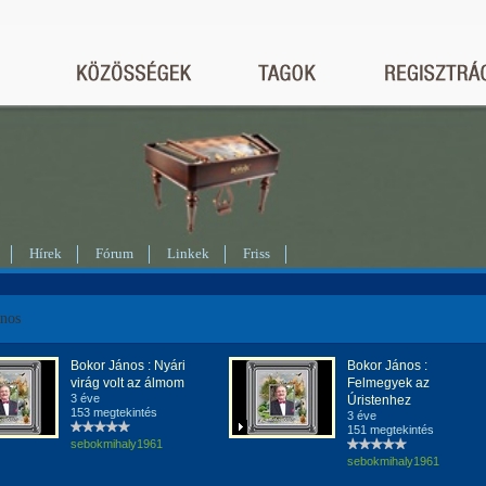
Hírek
Fórum
Linkek
Friss
ános
Bokor János : Nyári
Bokor János :
virág volt az álmom
Felmegyek az
3 éve
Úristenhez
153 megtekintés
3 éve
151 megtekintés
sebokmihaly1961
sebokmihaly1961