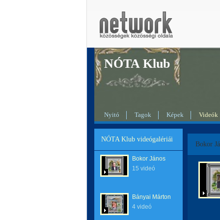
NÓTA Klub
Nyitó
Tagok
Képek
Videók
NÓTA Klub videógalériái
Bokor J
Bokor János
15 videó
Bányai Márton
4 videó